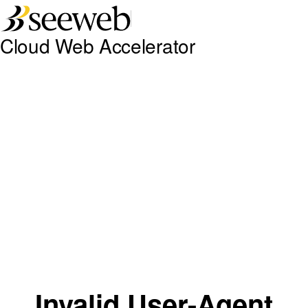
Seeweb
Cloud Web Accelerator
Invalid User-Agent